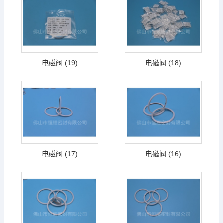
电磁阀 (19)
电磁阀 (18)
电磁阀 (17)
电磁阀 (16)