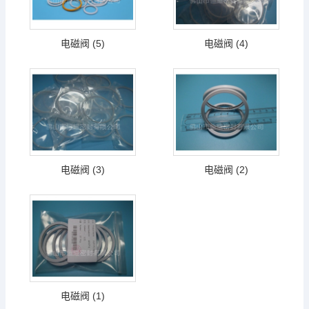
电磁阀 (5)
电磁阀 (4)
电磁阀 (3)
电磁阀 (2)
电磁阀 (1)