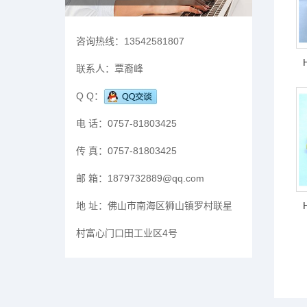
咨询热线：
13542581807
联系人：
覃裔峰
Q Q：
电 话：
0757-81803425
传 真：
0757-81803425
邮 箱：
1879732889@qq.com
地 址：
佛山市南海区狮山镇罗村联星
村富心门口田工业区4号