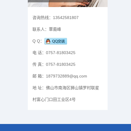
咨询热线：
13542581807
联系人：
覃裔峰
Q Q：
电 话：
0757-81803425
传 真：
0757-81803425
邮 箱：
1879732889@qq.com
地 址：
佛山市南海区狮山镇罗村联星
村富心门口田工业区4号