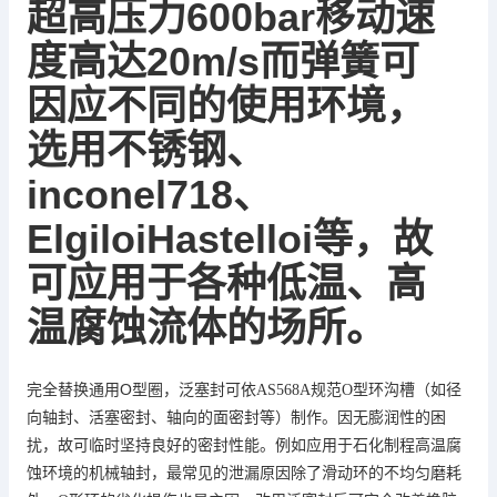
超高压力
600bar
移动速
20m
/
s
度高达
而弹簧可
因应不同的使用环境，
选用不锈钢、
inconel718
、
ElgiloiHastelloi
等，故
低温、
高
可应用于各种
温腐蚀流体的场所。
O
完全替换通用
型圈，泛塞封可依
AS568A
规范
O
型环沟槽（如径
向轴封、活塞密封、轴向的面密封等）制作。因无膨润性的困
扰，故可临时坚持良好的密封性能。例如应用于石化制程高温腐
蚀环境的机械轴封，最常见的泄漏原因除了滑动环的不均匀磨耗