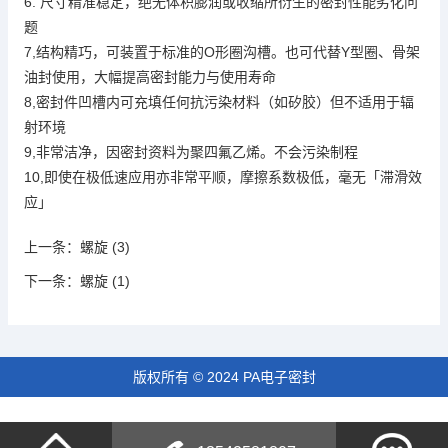
6.
精准
尺寸
稳定，绝无体积膨润或收缩所衍生的密封性能劣化问
题
7,
，
O
圈
也可代替Y
结构精巧
可装置于标准的
形
沟槽。
型圈、骨架
油封使用，
大幅提高密封能力与使用寿命
8,
密封件凹槽内可充填任何抗污染材料（如矽胶）但不适用于辐
射环境
9,
聚四氟乙烯
非常洁净，因密封资料为
。不会污染制程
10,
即使在极低速应用亦非常平顺，摩擦系数极低，毫无「滞滑效
应」
上一条：
螺旋 (3)
下一条：
螺旋 (1)
版权所有 © 2024 PA电子密封