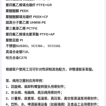
PTFE+
GR
聚四氟乙烯填充碳纤
PEEK
聚醚醚酮
聚醚醚酮填充碳纤
PEEK+CF
UHMW-PE
超高分子聚乙烯
PCTFE
聚三氟录乙烯
PTFE+AP
聚四氟乙烯填充聚苯酯
聚酰亚胺
PI
SUS301
不锈钢
、
SUS304
、
SUS316L
718
高温合金钢
、
C276
哈氏合金
根据客户使用工况可针对性研制其他配方，详情请联系客服。
泵、阀用
泛塞封应用举例：
1
回旋阀、
密封件
、
装卸料臂旋转接头用
；
2
安全阀、电磁阀、高压阀
、
用密封件；
3
计量泵、尿素泵、低温泵、高压泵、
高温泵
、
真空泵
用密封件；
4
、饮料、水、啤酒装填设备（如装填阀）及食品工业用密封件；