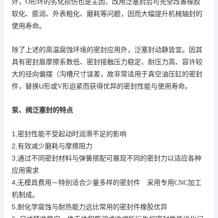
泛塞封
外，
O
形环的劣化损伤也是主因，改用
后可完全改善橡胶
软化、膨润、外表粗化、磨耗等问题，因而大幅提升机械轴封的
使用寿命。
除了上述的高温腐蚀环境的密封应用外，泛塞封动静皆宜。因其
具有密封唇摩擦系数低、密封接触压力稳定、耐压力高、容许较
真
大的径向偏摆（沟槽尺寸误差，故非常适用于
空油压缸的密封
U
件，替换
形或
V
形迫紧而获得优异的密封性能与使用寿命。
泵、阀
泛塞封的特点
1,
密封性能不受起动时润滑不足的影响
2,
有效减少磨耗与摩擦阻力
3,通过不同密封材料与弹簧搭配
可展现不同的密封力以适应各种
应用需求
4,
无模具费用－特别适合少量多样的密封件 采用专用
CNC
加工
机制成。
5,
耐化学腐蚀与耐热能力远比常用的密封件橡胶优异