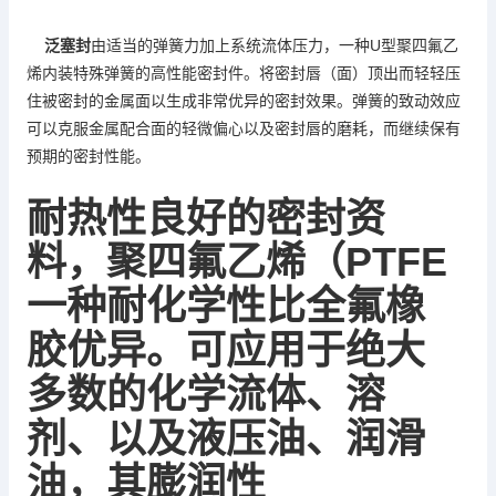
U
聚四氟乙
泛塞封
由适当的弹簧力加上系统流体压力，一种
型
烯
内装特殊弹簧的高性能密封件。将密封唇（面）顶出而轻轻压
住被密封的金属面以生成非常优异的密封效果。弹簧的致动效应
可以克服金属配合面的轻微偏心以及密封唇的磨耗，而继续保有
预期的密封性能。
耐热性良好的密封资
料，
聚四氟乙烯
PTFE
（
一种耐化学性比全氟橡
胶优异。可应用于绝大
多数的化学流体、溶
剂、以及液压油、润滑
油，其膨润性