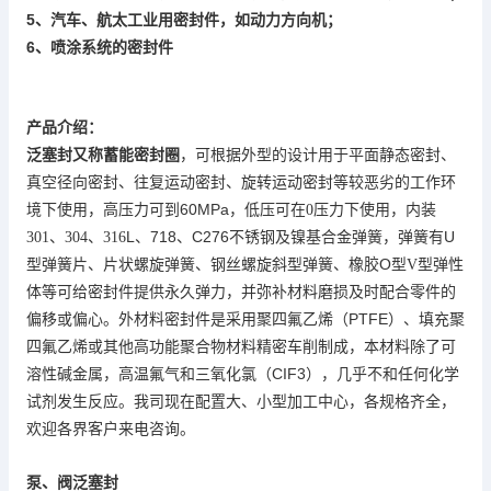
5
、汽车、航太工业用密封件，如动力方向机；
6
喷涂系统的密封件
、
产品介绍：
又称
泛塞封
蓄能密封圈
，可根据外型的设计用于平面静态密封、
真空径向密封、往复运动密封、旋转运动密封等较恶劣的工作环
60MPa
境下使用，高压力可到
，低压可在
0
压力下使用，内装
L
718
C276不锈钢及
U
301
、
304
、
316
、
、
镍基合金弹簧，弹簧有
片
片状
钢丝
型
O
弹性
型弹簧
、
螺旋弹簧、
螺旋斜
弹簧、橡胶
型
V
型
体
等可给密封件提供永久弹力，并弥补材料磨损及时配合零件的
（PTFE
偏移或偏心。外材料密封件是采用聚四氟乙烯
）
、填充聚
四氟乙烯或其他高功能聚合物材料精密车削制成，本材料除了可
CIF3
溶性碱金属，高温氟气和三氧化氯（
），几乎不和任何化学
各规格齐全，
试剂发生反应。我司现在配置大、小型加工中心，
欢迎各界客户来电咨询。
泵、阀
泛塞封