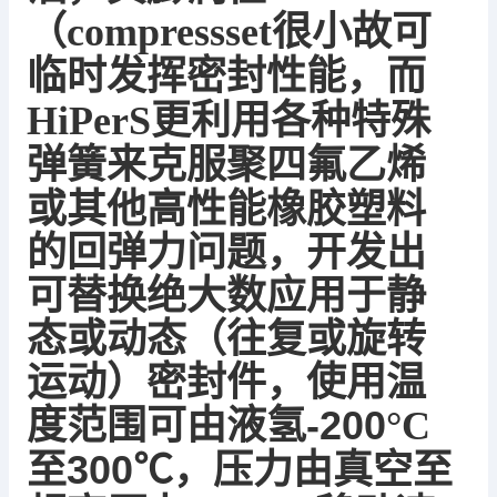
（
compressset
很小故可
临时发挥密封性能，而
HiPerS
更利用各种特殊
聚四氟乙烯
弹簧来克服
或其他高性能橡胶塑料
的
回弹力
问题，开发出
可替换绝大数应用于静
态或动态（往复或旋转
运动）密封件，使用温
度范围可由
液氢
-200
°
C
300
℃
，压力由真空至
至