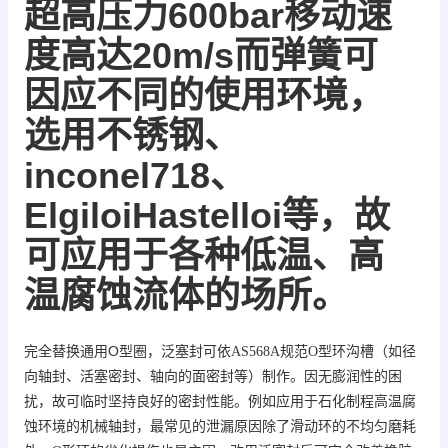
超高压力
600bar
移动速
20m
/
s
度高达
而弹簧可
因应不同的使用环境，
选用不锈钢、
inconel718
、
ElgiloiHastelloi
等，故
低温、
高
可应用于各种
温腐蚀流体的场所。
O
完全替换通用
型圈，泛塞封可依
AS568A
规范
O
型环沟槽（如径
向轴封、活塞密封、轴向的面密封等）制作。因无膨润性的困
扰，故可临时坚持良好的密封性能。例如应用于石化制程高温腐
蚀环境的机械轴封，最常见的泄漏原因除了滑动环的不均匀磨耗