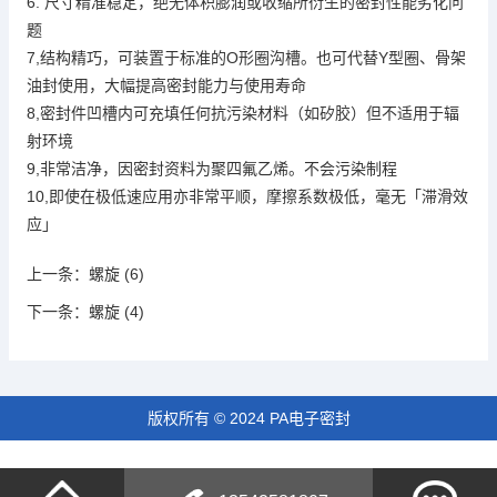
6.
精准
尺寸
稳定，绝无体积膨润或收缩所衍生的密封性能劣化问
题
7,
，
O
圈
也可代替Y
结构精巧
可装置于标准的
形
沟槽。
型圈、骨架
油封使用，
大幅提高密封能力与使用寿命
8,
密封件凹槽内可充填任何抗污染材料（如矽胶）但不适用于辐
射环境
9,
聚四氟乙烯
非常洁净，因密封资料为
。不会污染制程
10,
即使在极低速应用亦非常平顺，摩擦系数极低，毫无「滞滑效
应」
上一条：
螺旋 (6)
下一条：
螺旋 (4)
版权所有 © 2024 PA电子密封