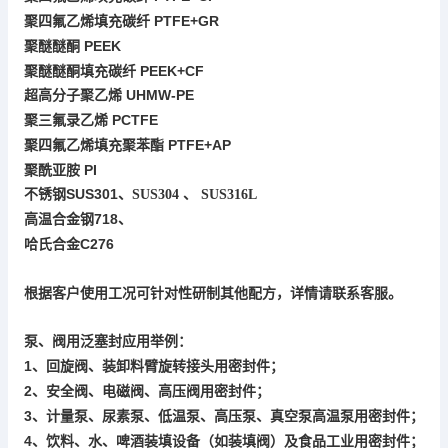
PTFE+
GR
聚四氟乙烯填充碳纤
PEEK
聚醚醚酮
聚醚醚酮填充碳纤
PEEK+CF
UHMW-PE
超高分子聚乙烯
PCTFE
聚三氟录乙烯
PTFE+AP
聚四氟乙烯填充聚苯酯
聚酰亚胺
PI
SUS301
不锈钢
、
SUS304
、
SUS316L
718
高温合金钢
、
C276
哈氏合金
根据客户使用工况可针对性研制其他配方，详情请联系客服。
泵、阀用
泛塞封应用举例：
1
回旋阀、
密封件
、
装卸料臂旋转接头用
；
2
安全阀、电磁阀、高压阀
、
用密封件；
3
计量泵、尿素泵、低温泵、高压泵、
高温泵
、
真空泵
用密封件；
4
、饮料、水、啤酒装填设备（如装填阀）及食品工业用密封件；