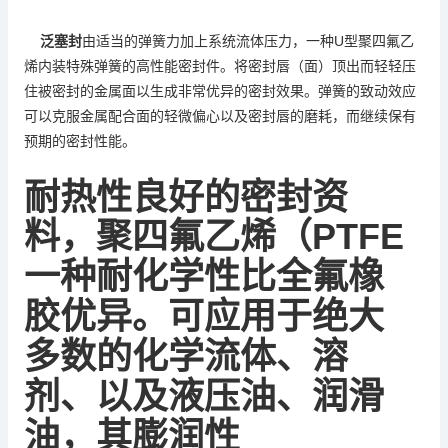
U
聚四氟乙
泛塞封
由适当的弹簧力加上系统流体压力，一种
型
烯
内装特殊弹簧的高性能密封件。将密封唇（面）顶出而轻轻压
住被密封的金属面以生成非常优异的密封效果。弹簧的致动效应
可以克服金属配合面的轻微偏心以及密封唇的磨耗，而继续保有
预期的密封性能。
耐热性良好的密封资
料，
聚四氟乙烯
PTFE
（
一种耐化学性比全氟橡
胶优异。可应用于绝大
多数的化学流体、溶
剂、以及液压油、润滑
油，其膨润性