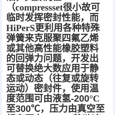
（
compressset
很小故可
临时发挥密封性能，而
HiPerS
更利用各种特殊
聚四氟乙烯
弹簧来克服
或其他高性能橡胶塑料
的
回弹力
问题，开发出
可替换绝大数应用于静
态或动态（往复或旋转
运动）密封件，使用温
度范围可由
液氢
-200
°
C
300
℃
，压力由真空至
至