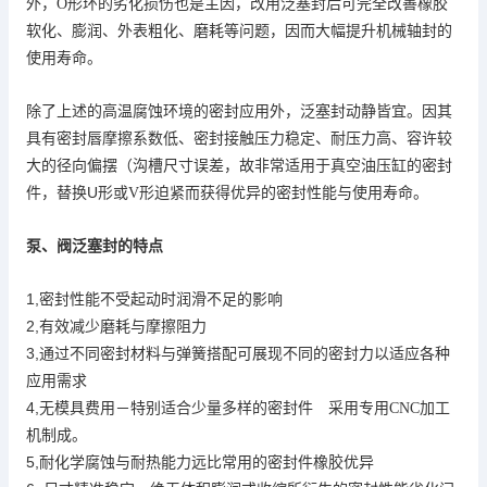
泛塞封
外，
O
形环的劣化损伤也是主因，改用
后可完全改善橡胶
软化、膨润、外表粗化、磨耗等问题，因而大幅提升机械轴封的
使用寿命。
除了上述的高温腐蚀环境的密封应用外，泛塞封动静皆宜。因其
具有密封唇摩擦系数低、密封接触压力稳定、耐压力高、容许较
真
大的径向偏摆（沟槽尺寸误差，故非常适用于
空油压缸的密封
U
件，替换
形或
V
形迫紧而获得优异的密封性能与使用寿命。
泵、阀
泛塞封的特点
1,
密封性能不受起动时润滑不足的影响
2,
有效减少磨耗与摩擦阻力
3,通过不同密封材料与弹簧搭配
可展现不同的密封力以适应各种
应用需求
4,
无模具费用－特别适合少量多样的密封件 采用专用
CNC
加工
机制成。
5,
耐化学腐蚀与耐热能力远比常用的密封件橡胶优异