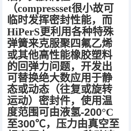
（
compressset
很小故可
临时发挥密封性能，而
HiPerS
更利用各种特殊
聚四氟乙烯
弹簧来克服
或其他高性能橡胶塑料
的
回弹力
问题，开发出
可替换绝大数应用于静
态或动态（往复或旋转
运动）密封件，使用温
度范围可由
液氢
-200
°
C
300
℃
，压力由真空至
至