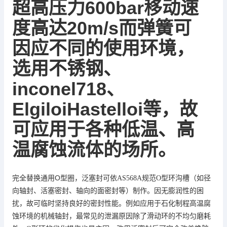
超高压力
600bar
移动速
20m
/
s
度高达
而弹簧可
因应不同的使用环境，
选用不锈钢、
inconel718
、
ElgiloiHastelloi
等，故
低温、
高
可应用于各种
温腐蚀流体的场所。
O
完全替换通用
型圈，泛塞封可依
AS568A
规范
O
型环沟槽（如径
向轴封、活塞密封、轴向的面密封等）制作。因无膨润性的困
扰，故可临时坚持良好的密封性能。例如应用于石化制程高温腐
蚀环境的机械轴封，最常见的泄漏原因除了滑动环的不均匀磨耗