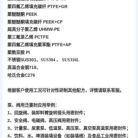
PTFE+
GR
聚四氟乙烯填充碳纤
PEEK
聚醚醚酮
聚醚醚酮填充碳纤
PEEK+CF
UHMW-PE
超高分子聚乙烯
PCTFE
聚三氟录乙烯
PTFE+AP
聚四氟乙烯填充聚苯酯
聚酰亚胺
PI
SUS301
不锈钢
、
SUS304
、
SUS316L
718
高温合金钢
、
C276
哈氏合金
根据客户使用工况可针对性研制其他配方，详情请联系客服。
泵、阀用
泛塞封应用举例：
1
回旋阀、
密封件
、
装卸料臂旋转接头用
；
2
安全阀、电磁阀、高压阀
、
用密封件；
3
计量泵、尿素泵、低温泵、高压泵、
高温泵
、
真空泵
用密封件；
4
、饮料、水、啤酒装填设备（如装填阀）及食品工业用密封件；