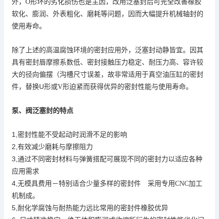
泛塞封
外，
O
形环的劣化损伤也是主因，改用
后可完全改善橡胶
软化、膨润、外表粗化、磨耗等问题，因而大幅提升机械轴封的
使用寿命。
除了上述的高温腐蚀环境的密封应用外，泛塞封动静皆宜。因其
具有密封唇摩擦系数低、密封接触压力稳定、耐压力高、容许较
真
大的径向偏摆（沟槽尺寸误差，故非常适用于
空油压缸的密封
U
件，替换
形或
V
形迫紧而获得优异的密封性能与使用寿命。
泵、阀
泛塞封的特点
1,
密封性能不受起动时润滑不足的影响
2,
有效减少磨耗与摩擦阻力
3,通过不同密封材料与弹簧搭配
可展现不同的密封力以适应各种
应用需求
4,
无模具费用－特别适合少量多样的密封件 采用专用
CNC
加工
机制成。
5,
耐化学腐蚀与耐热能力远比常用的密封件橡胶优异