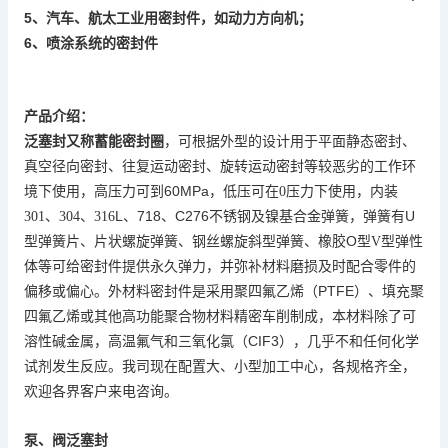
5
、汽车、航太工业用密封件，如动力方向机；
6
喷涂系统的密封件
、
产品介绍：
又称
泛塞封
蓄能密封圈
，可根据外型的设计用于平面静态密封、
真空径向密封、往复运动密封、旋转运动密封等较恶劣的工作环
60MPa
境下使用，高压力可到
，低压可在
0
压力下使用，内装
L
718
C276不锈钢及
U
301
、
304
、
316
、
、
镍基合金弹簧，弹簧有
片
片状
钢丝
型
O
弹性
型弹簧
、
螺旋弹簧、
螺旋斜
弹簧、橡胶
型
V
型
体
等可给密封件提供永久弹力，并弥补材料磨损及时配合零件的
（PTFE
偏移或偏心。外材料密封件是采用聚四氟乙烯
）
、填充聚
四氟乙烯或其他高功能聚合物材料精密车削制成，本材料除了可
CIF3
溶性碱金属，高温氟气和三氧化氯（
），几乎不和任何化学
各规格齐全，
试剂发生反应。我司现在配置大、小型加工中心，
欢迎各界客户来电咨询。
泵、阀
泛塞封