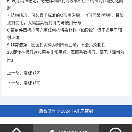
6.
精准
尺寸
稳定，绝无体积膨润或收缩所衍生的密封性能劣化问
题
7,
，
O
圈
也可代替Y
结构精巧
可装置于标准的
形
沟槽。
型圈、骨架
油封使用，
大幅提高密封能力与使用寿命
8,
密封件凹槽内可充填任何抗污染材料（如矽胶）但不适用于辐
射环境
9,
聚四氟乙烯
非常洁净，因密封资料为
。不会污染制程
10,
即使在极低速应用亦非常平顺，摩擦系数极低，毫无「滞滑效
应」
上一条：
螺旋 (12)
下一条：
螺旋 (10)
版权所有 © 2024 PA电子密封