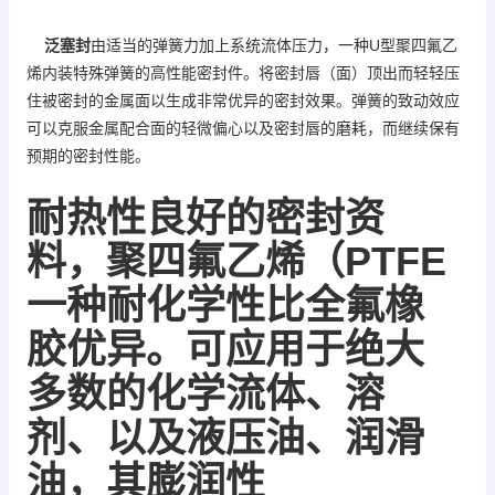
U
聚四氟乙
泛塞封
由适当的弹簧力加上系统流体压力，一种
型
烯
内装特殊弹簧的高性能密封件。将密封唇（面）顶出而轻轻压
住被密封的金属面以生成非常优异的密封效果。弹簧的致动效应
可以克服金属配合面的轻微偏心以及密封唇的磨耗，而继续保有
预期的密封性能。
耐热性良好的密封资
料，
聚四氟乙烯
PTFE
（
一种耐化学性比全氟橡
胶优异。可应用于绝大
多数的化学流体、溶
剂、以及液压油、润滑
油，其膨润性